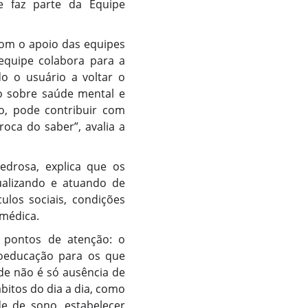
ue faz parte da Equipe
com o apoio das equipes
 equipe colabora para a
o o usuário a voltar o
o sobre saúde mental e
o, pode contribuir com
roca do saber”, avalia a
edrosa, explica que os
ualizando e atuando de
ulos sociais, condições
 médica.
 pontos de atenção: o
coeducação para os que
de não é só ausência de
itos do dia a dia, como
de de sono, estabelecer