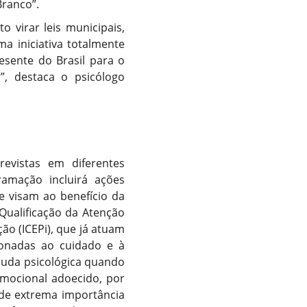
Branco”.
 virar leis municipais,
ma iniciativa totalmente
sente do Brasil para o
s”, destaca o psicólogo
revistas em diferentes
ramação incluirá ações
ue visam ao benefício da
Qualificação da Atenção
ção (ICEPi), que já atuam
ionadas ao cuidado e à
juda psicológica quando
emocional adoecido, por
 de extrema importância