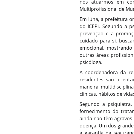
nós atuarmos em conju
Multiprofissional de Mun
Em Iúna, a prefeitura 
do ICEPi. Segundo a ps
prevenção e a promoçã
cuidado para si, busc
emocional, mostrando 
outras áreas profission
psicóloga.
A coordenadora da res
residentes são orient
maneira multidisciplin
clínicas, hábitos de vid
Segundo a psiquiatra
fornecimento do trata
ainda não têm agravos 
doença. Um dos grandes
a garantia da seguranç