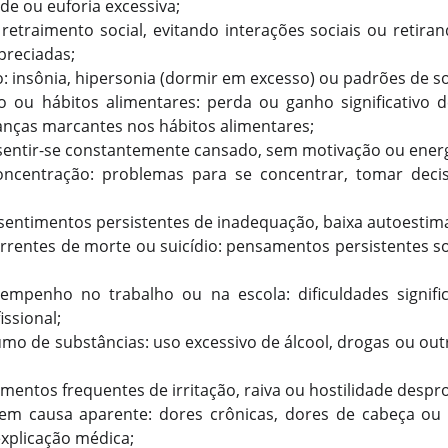
dade ou euforia excessiva;
 retraimento social, evitando interações sociais ou retira
reciadas;
: insônia, hipersonia (dormir em excesso) ou padrões de so
 ou hábitos alimentares: perda ou ganho significativo
nças marcantes nos hábitos alimentares;
 sentir-se constantemente cansado, sem motivação ou energ
oncentração: problemas para se concentrar, tomar decis
sentimentos persistentes de inadequação, baixa autoestima 
rentes de morte ou suicídio: pensamentos persistentes s
mpenho no trabalho ou na escola: dificuldades signif
ssional;
o de substâncias: uso excessivo de álcool, drogas ou o
timentos frequentes de irritação, raiva ou hostilidade despr
sem causa aparente: dores crônicas, dores de cabeça ou 
xplicação médica;