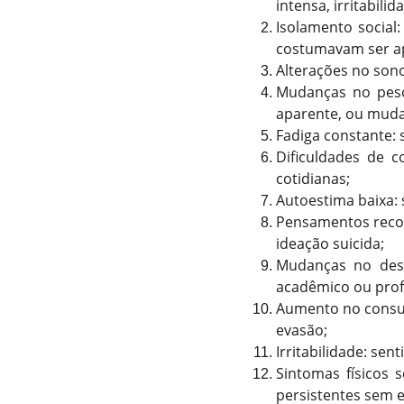
intensa, irritabili
Isolamento social:
costumavam ser ap
Alterações no sono
Mudanças no peso
aparente, ou muda
Fadiga constante:
Dificuldades de c
cotidianas;
Autoestima baixa: 
Pensamentos recor
ideação suicida;
Mudanças no dese
acadêmico ou profi
Aumento no consum
evasão;
Irritabilidade: sen
Sintomas físicos 
persistentes sem e