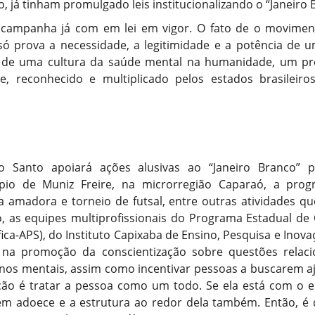
to, já tinham promulgado leis institucionalizando o “Janeiro 
 campanha já com em lei em vigor. O fato de o movimento
 só prova a necessidade, a legitimidade e a potência de u
 de uma cultura da saúde mental na humanidade, um pre
e, reconhecido e multiplicado pelos estados brasileiro
 Santo apoiará ações alusivas ao “Janeiro Branco” p
pio de Muniz Freire, na microrregião Caparaó, a prog
ua amadora e torneio de futsal, entre outras atividades q
o, as equipes multiprofissionais do Programa Estadual de 
ica-APS), do Instituto Capixaba de Ensino, Pesquisa e Inova
ar na promoção da conscientização sobre questões relac
nos mentais, assim como incentivar pessoas a buscarem a
ção é tratar a pessoa como um todo. Se ela está com o 
ém adoece e a estrutura ao redor dela também. Então, é