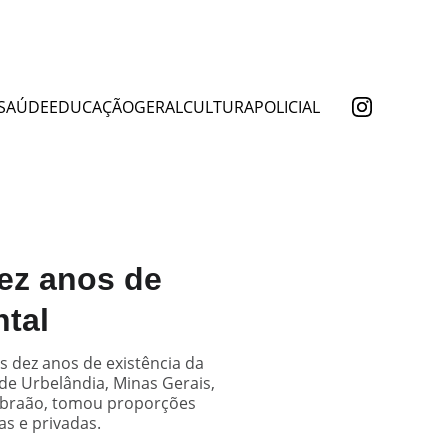
SAÚDE
EDUCAÇÃO
GERAL
CULTURA
POLICIAL
ez anos de
ntal
 dez anos de existência da
de Urbelândia, Minas Gerais,
o Abraão, tomou proporções
as e privadas.