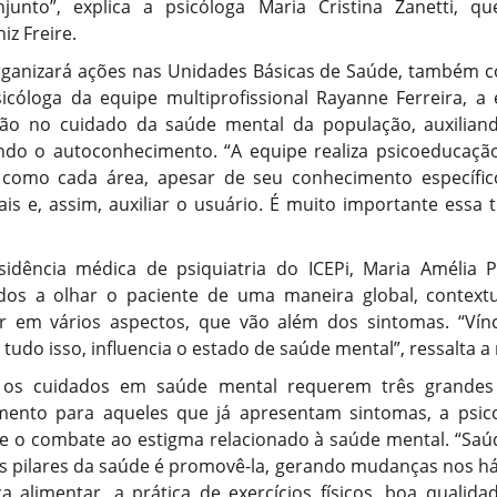
nto”, explica a psicóloga Maria Cristina Zanetti, q
iz Freire.
organizará ações nas Unidades Básicas de Saúde, também 
icóloga da equipe multiprofissional Rayanne Ferreira, a
o no cuidado da saúde mental da população, auxiliand
ando o autoconhecimento. “A equipe realiza psicoeducaçã
como cada área, apesar de seu conhecimento específic
ais e, assim, auxiliar o usuário. É muito importante essa t
idência médica de psiquiatria do ICEPi, Maria Amélia P
ados a olhar o paciente de uma maneira global, context
ar em vários aspectos, que vão além dos sintomas. “Vínc
a; tudo isso, influencia o estado de saúde mental”, ressalta a
, os cuidados em saúde mental requerem três grandes
mento para aqueles que já apresentam sintomas, a psi
e o combate ao estigma relacionado à saúde mental. “Saú
 pilares da saúde é promovê-la, gerando mudanças nos háb
a alimentar, a prática de exercícios físicos, boa qualida