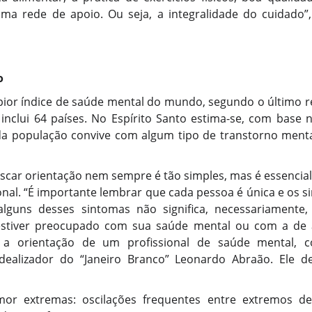
 uma rede de apoio. Ou seja, a integralidade do cuidado
o
 pior índice de saúde mental do mundo, segundo o último r
nclui 64 países. No Espírito Santo estima-se, com base 
a população convive com algum tipo de transtorno mental
 buscar orientação nem sempre é tão simples, mas é essencia
onal. “É importante lembrar que cada pessoa é única e os s
alguns desses sintomas não significa, necessariamente
 estiver preocupado com sua saúde mental ou com a de
r a orientação de um profissional de saúde mental,
 idealizador do “Janeiro Branco” Leonardo Abraão. Ele 
r extremas: oscilações frequentes entre extremos de