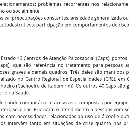
relacionamentos: problemas recorrentes nos relacionamen
ho ou socialmente;
siva: preocupações constantes, ansiedade generalizada ou
todestrutivos: participação em comportamentos de risco
Estado 43 Centros de Atenção Psicossocial (Caps), pontos
(Raps), que são referência no tratamento para pessoas a
roses graves e demais quadros. Três deles são mantidos p
ocalizado no Centro Regional de Especialidades (CRE), em 
achoeiro (Cachoeiro de Itapemirim). Os outros 40 Caps são 
ério da Saúde.
e saúde comunitárias e acessíveis, compostas por equipes
nterdisciplinar. Priorizam o atendimento a pessoas com s
las com necessidades relacionadas ao uso de álcool e ou
iços intervêm tanto em situações de crise quanto nos pr