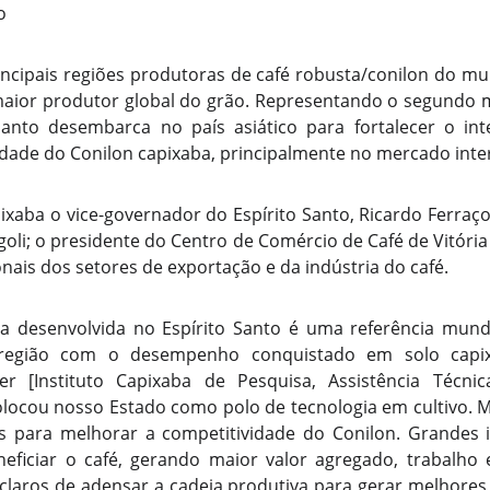
o
incipais regiões produtoras de café robusta/conilon do mu
 maior produtor global do grão. Representando o segundo 
Santo desembarca no país asiático para fortalecer o i
dade do Conilon capixaba, principalmente no mercado inte
ixaba o vice-governador do Espírito Santo, Ricardo Ferraço
goli; o presidente do Centro de Comércio de Café de Vitória 
ionais dos setores de exportação e da indústria do café.
ca desenvolvida no Espírito Santo é uma referência mund
tra região com o desempenho conquistado em solo capi
per [Instituto Capixaba de Pesquisa, Assistência Técni
colocou nosso Estado como polo de tecnologia em cultivo. 
as para melhorar a competitividade do Conilon. Grandes 
neficiar o café, gerando maior valor agregado, trabalh
claros de adensar a cadeia produtiva para gerar melhores 