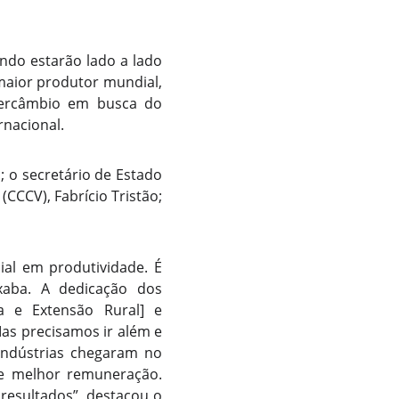
ndo estarão lado a lado
maior produtor mundial,
ntercâmbio em busca do
rnacional.
; o secretário de Estado
(CCCV), Fabrício Tristão;
ial em produtividade. É
xaba. A dedicação dos
ca e Extensão Rural] e
Mas precisamos ir além e
indústrias chegaram no
o e melhor remuneração.
resultados”, destacou o