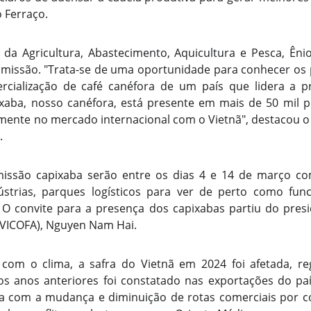
 Ferraço.
 da Agricultura, Abastecimento, Aquicultura e Pesca, Êni
 missão. "Trata-se de uma oportunidade para conhecer os
mercialização de café canéfora de um país que lidera a 
ixaba, nosso canéfora, está presente em mais de 50 mil p
mente no mercado internacional com o Vietnã", destacou o 
.
ssão capixaba serão entre os dias 4 e 14 de março com
dústrias, parques logísticos para ver de perto como fu
a. O convite para a presença dos capixabas partiu do pres
(VICOFA), Nguyen Nam Hai.
com o clima, a safra do Vietnã em 2024 foi afetada, re
s anos anteriores foi constatado nas exportações do paí
ica com a mudança e diminuição de rotas comerciais por c