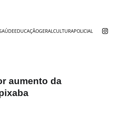
SAÚDE
EDUCAÇÃO
GERAL
CULTURA
POLICIAL
por aumento da
apixaba