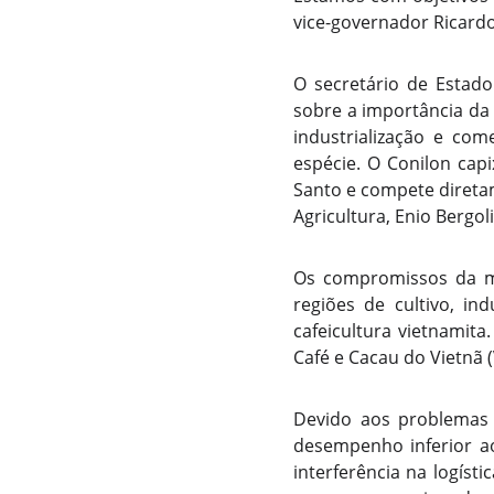
vice-governador Ricardo
O secretário de Estado
sobre a importância da
industrialização e co
espécie. O Conilon cap
Santo e compete direta
Agricultura, Enio Bergoli
Os compromissos da mi
regiões de cultivo, in
cafeicultura vietnamit
Café e Cacau do Vietnã 
Devido aos problemas 
desempenho inferior ao
interferência na logíst