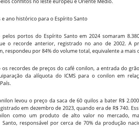
los conflitos no leste europeu e Oriente Médio.
e ano histórico para o Espírito Santo
é pelos portos do Espírito Santo em 2024 somaram 8.380
e o recorde anterior, registrado no ano de 2002. A pri
on, respondeu por 84% do volume total, equivalente a mais 
 os recordes de preços do café conilon, a entrada do grão
uiparação da alíquota do ICMS para o conilon em rela
País.
onilon levou o preço da saca de 60 quilos a bater R$ 2.000
egistrado em dezembro de 2023, quando era de R$ 740. E
onilon como um produto de alto valor no mercado, m
o Santo, responsável por cerca de 70% da produção naci