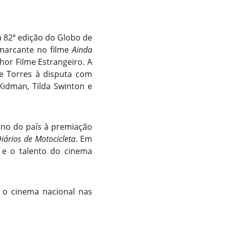
a 82ª edição do Globo de
 marcante no filme
Ainda
hor Filme Estrangeiro. A
xe Torres à disputa com
Kidman, Tilda Swinton e
orno do país à premiação
iários de Motocicleta
. Em
 e o talento do cinema
 o cinema nacional nas