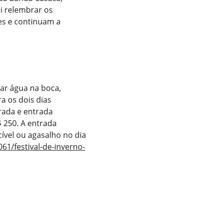
i relembrar os 
s e continuam a 
ar água na boca, 
a os dois dias 
trada e entrada 
 250. A entrada 
ível ou agasalho no dia 
061/festival-de-inverno-