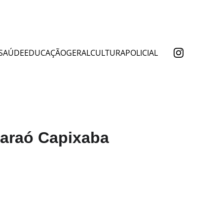
SAÚDE
EDUCAÇÃO
GERAL
CULTURA
POLICIAL
paraó Capixaba