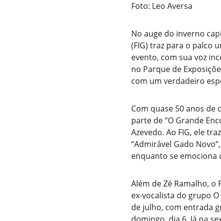
Foto: Leo Aversa
No auge do inverno capi
(FIG) traz para o palco 
evento, com sua voz inco
no Parque de Exposiçõe
com um verdadeiro espet
Com quase 50 anos de ca
parte de “O Grande Enco
Azevedo. Ao FIG, ele tr
“Admirável Gado Novo”, 
enquanto se emociona c
Além de Zé Ramalho, o F
ex-vocalista do grupo O 
de julho, com entrada g
domingo, dia 6. Já na s