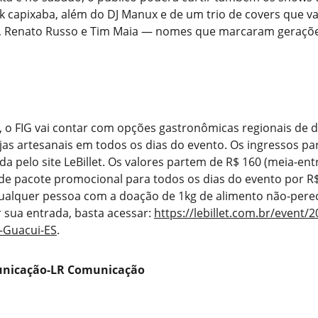
k capixaba, além do DJ Manux e de um trio de covers que va
s, Renato Russo e Tim Maia — nomes que marcaram geraçõe
 o FIG vai contar com opções gastronômicas regionais de d
jas artesanais em todos os dias do evento. Os ingressos par
nda pelo site LeBillet. Os valores partem de R$ 160 (meia-en
 de pacote promocional para todos os dias do evento por R$
 qualquer pessoa com a doação de 1kg de alimento não-perec
 sua entrada, basta acessar: 
https://lebillet.com.br/event/2
o-Guacui-ES
.
municação-LR Comunicação