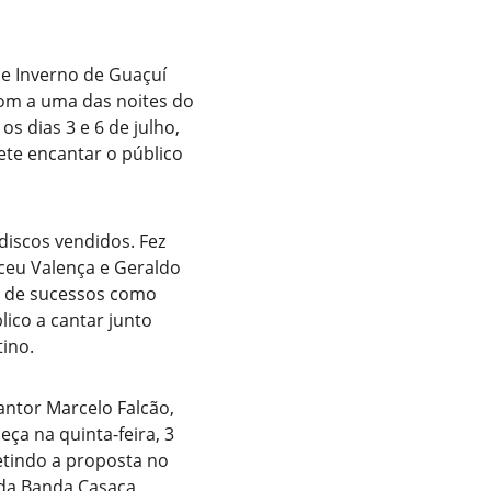
de Inverno de Guaçuí 
tom a uma das noites do 
s dias 3 e 6 de julho, 
te encantar o público 
iscos vendidos. Fez 
ceu Valença e Geraldo 
ém de sucessos como 
ico a cantar junto 
ino.
antor Marcelo Falcão, 
ça na quinta-feira, 3 
etindo a proposta no 
da Banda Casaca, 