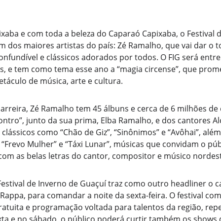
xaba e com toda a beleza do Caparaó Capixaba, o Festival 
um dos maiores artistas do país: Zé Ramalho, que vai dar o 
nfundível e clássicos adorados por todos. O FIG será entre o
s, e tem como tema esse ano a “magia circense”, que prome
áculo de música, arte e cultura.
rreira, Zé Ramalho tem 45 álbuns e cerca de 6 milhões de d
ntro”, junto da sua prima, Elba Ramalho, e dos cantores Al
az clássicos como “Chão de Giz”, “Sinônimos” e “Avôhai”, al
“Frevo Mulher” e “Táxi Lunar”, músicas que convidam o públ
om as belas letras do cantor, compositor e músico nordest
estival de Inverno de Guaçuí traz como outro headliner o c
Rappa, para comandar a noite da sexta-feira. O festival come
ratuita e programação voltada para talentos da região, rep
exta e no sábado, o público poderá curtir também os shows 