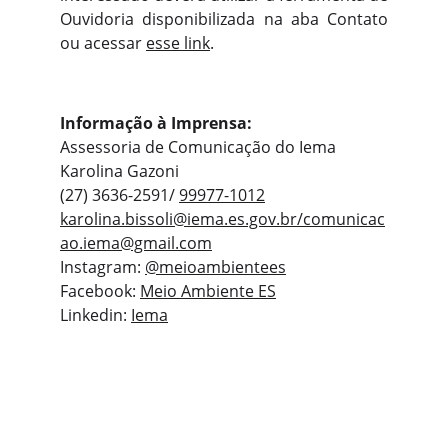
Ouvidoria disponibilizada na aba Contato
ou acessar
esse link
.
Informação à Imprensa:
Assessoria de Comunicação do Iema
Karolina Gazoni
(27) 3636-2591/
99977-1012
karolina.bissoli@iema.es.gov.br
/
comunicac
ao.iema@gmail.com
Instagram:
@meioambientees
Facebook:
Meio Ambiente ES
Linkedin:
Iema