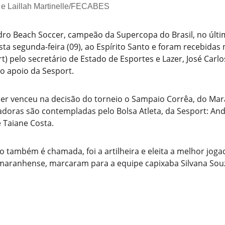
 e Laillah Martinelle/FECABES
ro Beach Soccer, campeão da Supercopa do Brasil, no últi
ta segunda-feira (09), ao Espírito Santo e foram recebidas 
t) pelo secretário de Estado de Esportes e Lazer, José Carlo
o apoio da Sesport.
er venceu na decisão do torneio o Sampaio Corrêa, do Mara
adoras são contempladas pelo Bolsa Atleta, da Sesport: Andr
e Taiane Costa.
mo também é chamada, foi a artilheira e eleita a melhor jog
maranhense, marcaram para a equipe capixaba Silvana Souza