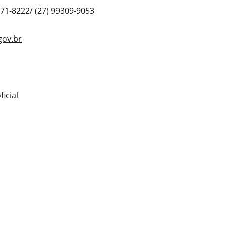
271-8222/ (27) 99309-9053
gov.br
icial 