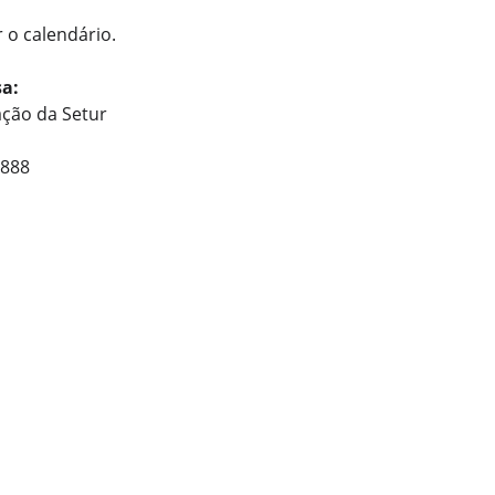
 o calendário.
a:
ção da Setur
8888