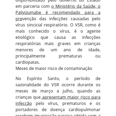
disponibilizado pelo Governo do Estado
em parceria com
o Ministério da Saú
de, o
Palivizumabe é reco
mendado para a
pre
venção das infecções causadas pelo
vírus sincicial respiratório. O VSR, como é
mais conhecido o vírus, é o agente
etiológico que causa as infecções
respiratórias mais graves em crianças
menores de um ano de idade,
principalmente prematuras ou
cardiopatas.
Meses de maior risco de contaminação
No Espírito Santo, o período de
sazonalidade do VSR ocorre durante os
meses de março a julho, quando as
crianças que
apresentam maior r
isco para
infecção
pelo vírus, prematuros e os
portadores de doença cardiopulmonar
recebem imunização passiva obtida com a